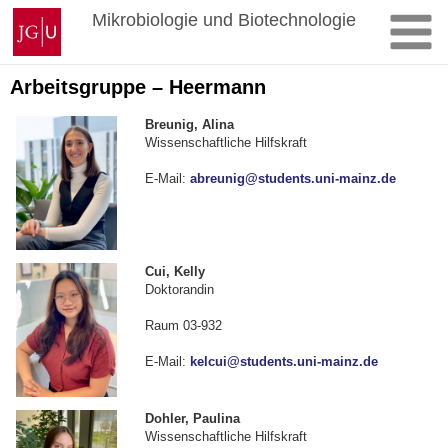
Zum
Johannes
Mikrobiologie und Biotechnologie
Inhalt
Gutenberg-
springen
Universität
Mainz
Arbeitsgruppe – Heermann
Breunig, Alina
Wissenschaftliche Hilfskraft
E-Mail:
abreunig@students.uni-mainz.de
Cui, Kelly
Doktorandin
Raum 03-932
E-Mail:
kelcui@students.uni-mainz.de
Dohler, Paulina
Wissenschaftliche Hilfskraft